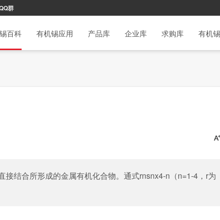
QQ群
锡百科
有机锡应用
产品库
企业库
求购库
有机
合所形成的金属有机化合物。通式rnsnx4-n（n=1-4，r为