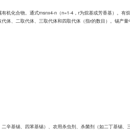
化合物。通式rnsnx4-n（n=1-4，r为烷基或芳香基）。有
取代体、二取代体、三取代体和四取代体（指r的数目）。锡产量
、二辛基锡、四苯基锡）、农用杀虫剂、杀菌剂（如二丁基锡、