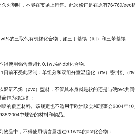
）中的生物杀灭剂时，不能在市场上销售。此次修订是在原有76/769/eec
.1wt%的三取代有机锡化合物，如三丁基锡（tbt）和三苯基锡
得使用锡含量超过0.1wt%的dbt化合物。
1日前不受此限制：单组分和双组分室温硫化（rtv）密封剂（rtv-
软聚氯乙烯（pvc）型材，不管其本身就是软的还是与硬pvc共同
c覆盖作为稳定剂；
墙的覆盖材料。该规定也不适用于欧洲议会和理事会2004年10
935/2004中规管的材料和物品。
列物品中，不得使用锡含量超过0.1wt%的dot化合物：