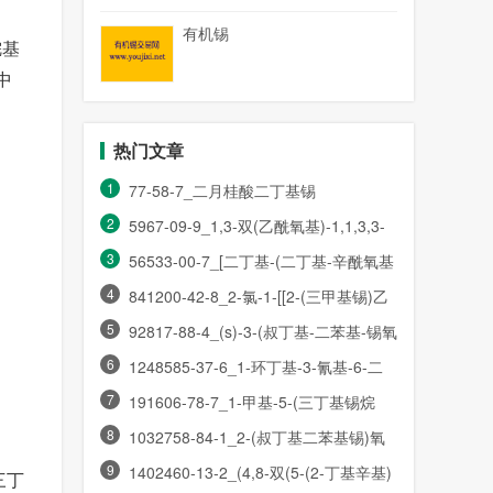
有机锡
烷基
中
热门文章
1
77-58-7_二月桂酸二丁基锡
2
5967-09-9_1,3-双(乙酰氧基)-1,1,3,3-
3
四丁基二锡氧烷
56533-00-7_[二丁基-(二丁基-辛酰氧基
4
锡烷基)氧基锡烷基]
841200-42-8_2-氯-1-[[2-(三甲基锡)乙
5
氧基]甲基]-苯并咪唑
92817-88-4_(s)-3-(叔丁基-二苯基-锡氧
6
基)-2-甲基-丙醛
1248585-37-6_1-环丁基-3-氰基-6-二
7
氟甲氧基-2-三丁基锡吲
191606-78-7_1-甲基-5-(三丁基锡烷
8
基)-3-(三氟甲基)-1h-吡
1032758-84-1_2-(叔丁基二苯基锡)氧
9
基甲基-吡啶-5-硼酸频
1402460-13-2_(4,8-双(5-(2-丁基辛基)
三丁