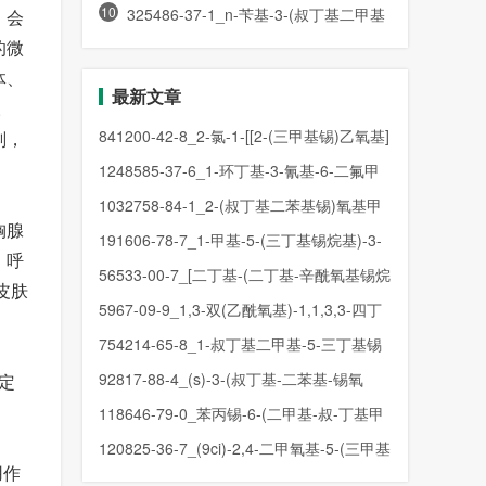
10
噻吩-2-基)苯并[1,2-
325486-37-1_n-苄基-3-(叔丁基二甲基
，会
的微
锡氧基甲基)-4-哌啶酮
体、
最新文章
。
841200-42-8_2-氯-1-[[2-(三甲基锡)乙氧基]
剂，
甲基]-苯并咪唑
1248585-37-6_1-环丁基-3-氰基-6-二氟甲
氧基-2-三丁基锡吲哚
1032758-84-1_2-(叔丁基二苯基锡)氧基甲
胸腺
基-吡啶-5-硼酸频那醇酯
191606-78-7_1-甲基-5-(三丁基锡烷基)-3-
、呼
(三氟甲基)-1h-吡唑
56533-00-7_[二丁基-(二丁基-辛酰氧基锡烷
皮肤
基)氧基锡烷基]辛酸酯
5967-09-9_1,3-双(乙酰氧基)-1,1,3,3-四丁
基二锡氧烷
754214-65-8_1-叔丁基二甲基-5-三丁基锡
吡咯[2,3,b]并吡啶
92817-88-4_(s)-3-(叔丁基-二苯基-锡氧
规定
基)-2-甲基-丙醛
118646-79-0_苯丙锡-6-(二甲基-叔-丁基甲
硅烷基)-α-环糊精
120825-36-7_(9ci)-2,4-二甲氧基-5-(三甲基
用作
锡)-嘧啶