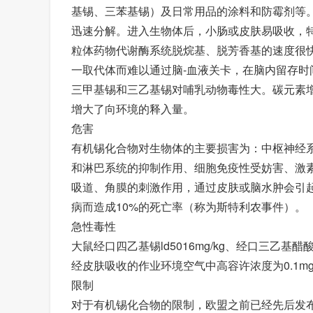
基锡、三苯基锡）及日常用品的涂料和防霉剂等
迅速分解。进入生物体后，小肠或皮肤易吸收，
粒体药物代谢酶系统脱烷基、脱芳香基的速度很快
一取代体而难以通过脑-血液关卡，在脑内留存
三甲基锡和三乙基锡对哺乳动物毒性大。碳元素
增大了向环境的释入量。
危害
有机锡化合物对生物体的主要损害为：中枢神经
和淋巴系统的抑制作用、细胞免疫性受妨害、激
吸道、角膜的刺激作用，通过皮肤或脑水肿会引起
病而造成10%的死亡率（称为斯特利农事件）。
急性毒性
大鼠经口四乙基锡ld5016mg/kg、经口三乙基醋酸锡
经皮肤吸收的作业环境空气中高容许浓度为0.1mg
限制
对于有机锡化合物的限制，欧盟之前已经先后发布过89/67