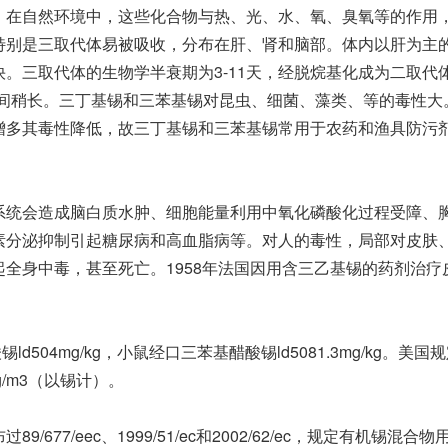
。在自然环境中，这些化合物与热、光、水、氧、臭氧等的作用
特别是三取代体易被吸收，分布在肝、肾和脑部。体内以肝为主
。三取代体的生物学半衰期为3-11天，经脱烷基化成为二取代
时间稍长。三丁基锡和三苯基锡对昆虫、细菌、藻类、等的毒性大
增多其毒性降低，故三丁基锡和三苯基锡常用于农药和渔具防污
系统会造成脑白质水肿、细胞能量利用中氧化磷酸化过程受障、
素分泌抑制引起糖尿病和高血脂病等。对人的毒性，局部对皮肤
全身中毒，甚至死亡。1958年法国因用含三乙基锡的药剂治疗
ld504mg/kg，小鼠经口三苯基醋酸锡ld5081.3mg/kg。美国
/m3（以锡计）。
7/eec、1999/51/ec和2002/62/ec，规定有机锡混合物