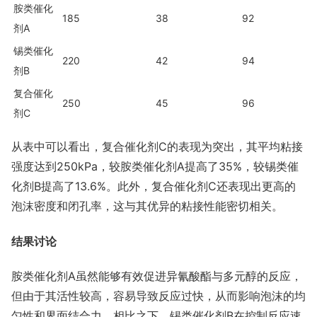
胺类催化
185
38
92
剂A
锡类催化
220
42
94
剂B
复合催化
250
45
96
剂C
从表中可以看出，复合催化剂C的表现为突出，其平均粘接
强度达到250kPa，较胺类催化剂A提高了35%，较锡类催
化剂B提高了13.6%。此外，复合催化剂C还表现出更高的
泡沫密度和闭孔率，这与其优异的粘接性能密切相关。
结果讨论
胺类催化剂A虽然能够有效促进异氰酸酯与多元醇的反应，
但由于其活性较高，容易导致反应过快，从而影响泡沫的均
匀性和界面结合力。相比之下，锡类催化剂B在控制反应速