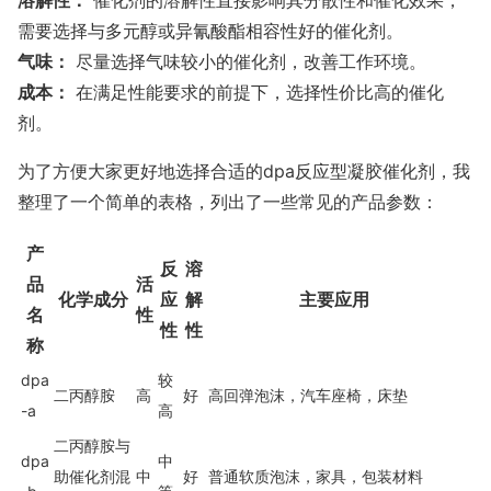
溶解性：
催化剂的溶解性直接影响其分散性和催化效果，
需要选择与多元醇或异氰酸酯相容性好的催化剂。
气味：
尽量选择气味较小的催化剂，改善工作环境。
成本：
在满足性能要求的前提下，选择性价比高的催化
剂。
为了方便大家更好地选择合适的dpa反应型凝胶催化剂，我
整理了一个简单的表格，列出了一些常见的产品参数：
产
反
溶
品
活
化学成分
应
解
主要应用
名
性
性
性
称
dpa
较
二丙醇胺
高
好
高回弹泡沫，汽车座椅，床垫
-a
高
二丙醇胺与
dpa
中
助催化剂混
中
好
普通软质泡沫，家具，包装材料