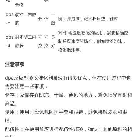
-b
等
合物
dpa
改性二丙醇
一
低
低
慢回弹泡沫，记忆棉床垫，鞋材
-c
胺
般
对时间/温度敏感的应用，需要精确控
dpa
封闭型二丙
可
可
良
制反应速度的场合，例如喷涂泡沫，
-d
醇胺
控
控
好
模塑泡沫等。
注意事项
dpa反应型凝胶催化剂虽然有很多优点，但在使用过程中也
需要注意一些事项：
储存：应储存在阴凉、干燥、通风的地方，避免阳光直射和
高温。
使用：使用时应佩戴防护手套和眼镜，避免接触皮肤和眼
睛。
配伍性：在使用前应进行配伍性试验，确认与其他原料的相